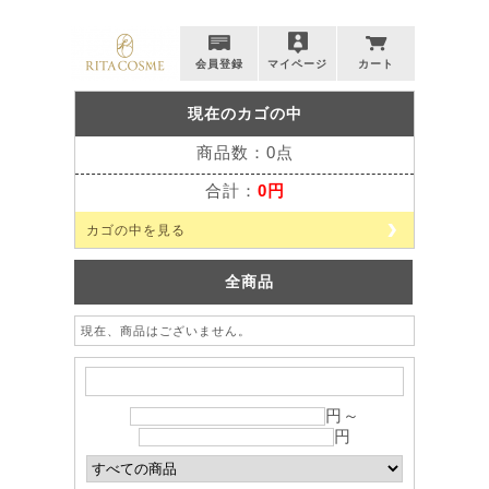
会員登録
マイページ
カート
現在のカゴの中
商品数：0点
合計：
0円
カゴの中を見る
全商品
現在、商品はございません。
円～
円