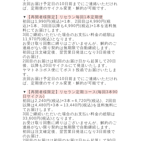
次回お届け予定日の10日前までにご連絡いただけれ
ば、定期便のサイクル変更・解約が可能です。
▼
【再開者様限定】リセラン毎回1本定期便
初回は1,990円(税込)×1本、2回目は4,990円(税
込)×1本、3回目以降も4,990円(税込)×1本を送料無
料にてお届けします。
3回ご継続いただいた場合のお支払い料金の総額は
11,970円(税込)となります。
お受け取り回数に縛りはございませんが、解約のご
連絡がない限り契約は無期限で自動継続します。
初回は注文確定後、翌営業日発送になり3日前後で
のお届け、
2回目のお届けは初回のお届け日から起算して20日
後、以降も20日サイクルにて発送いたします。
ヤマトネコポス便にてポスト投函でお届けいたしま
す。
次回お届け予定日の10日前までにご連絡いただけれ
ば、定期便のサイクル変更・解約が可能です。
▼
【再開者様限定】リセラン定期コース(毎回3本90
日サイクル)
初回は2,240円(税込)×3本＝6,720円(税込)、2回目
以降は4,480円×3本＝13,440円(税込)を送料無料に
てお届けします。
3回ご継続いただいた場合のお支払い料金の総額は
33,600円(税込)となります。
お受け取り回数に縛りはございませんが、解約のご
連絡がない限り契約は無期限で自動継続します。
初回は注文確定後、翌営業日発送になり3日前後で
のお届け、
2回目のお届けは初回のお届け日から起算して90日