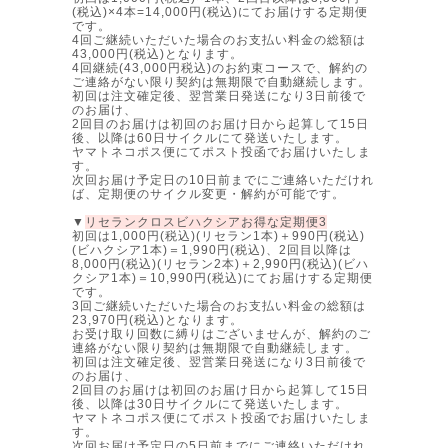
(税込)×4本=14,000円(税込)にてお届けする定期便
です。
4回ご継続いただいた場合のお支払い料金の総額は
43,000円(税込)となります。
4回継続(43,000円税込)のお約束コースで、解約の
ご連絡がない限り契約は無期限で自動継続します。
初回は注文確定後、翌営業日発送になり3日前後で
のお届け、
2回目のお届けは初回のお届け日から起算して15日
後、以降は60日サイクルにて発送いたします。
ヤマトネコポス便にてポスト投函でお届けいたしま
す。
次回お届け予定日の10日前までにご連絡いただけれ
ば、定期便のサイクル変更・解約が可能です。
▼
リセランクロスビハクシアお得な定期便3
初回は1,000円(税込)(リセラン1本)＋990円(税込)
(ビハクシア1本)＝1,990円(税込)、2回目以降は
8,000円(税込)(リセラン2本)＋2,990円(税込)(ビハ
クシア1本)＝10,990円(税込)にてお届けする定期便
です。
3回ご継続いただいた場合のお支払い料金の総額は
23,970円(税込)となります。
お受け取り回数に縛りはございませんが、解約のご
連絡がない限り契約は無期限で自動継続します。
初回は注文確定後、翌営業日発送になり3日前後で
のお届け、
2回目のお届けは初回のお届け日から起算して15日
後、以降は30日サイクルにて発送いたします。
ヤマトネコポス便にてポスト投函でお届けいたしま
す。
次回お届け予定日の5日前までにご連絡いただけれ