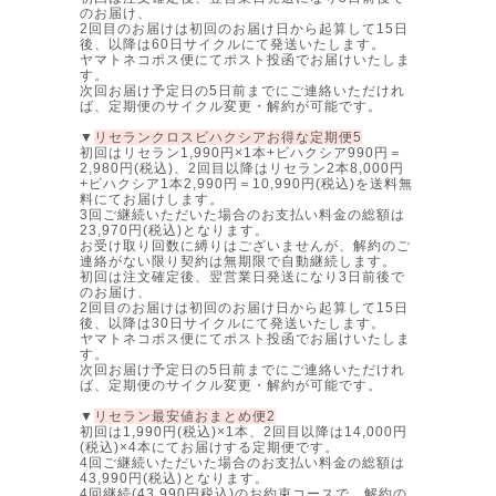
のお届け、
2回目のお届けは初回のお届け日から起算して15日
後、以降は60日サイクルにて発送いたします。
ヤマトネコポス便にてポスト投函でお届けいたしま
す。
次回お届け予定日の5日前までにご連絡いただけれ
ば、定期便のサイクル変更・解約が可能です。
▼
リセランクロスビハクシアお得な定期便5
初回はリセラン1,990円×1本+ビハクシア990円＝
2,980円(税込)、2回目以降はリセラン2本8,000円
+ビハクシア1本2,990円＝10,990円(税込)を送料無
料にてお届けします。
3回ご継続いただいた場合のお支払い料金の総額は
23,970円(税込)となります。
お受け取り回数に縛りはございませんが、解約のご
連絡がない限り契約は無期限で自動継続します。
初回は注文確定後、翌営業日発送になり3日前後で
のお届け、
2回目のお届けは初回のお届け日から起算して15日
後、以降は30日サイクルにて発送いたします。
ヤマトネコポス便にてポスト投函でお届けいたしま
す。
次回お届け予定日の5日前までにご連絡いただけれ
ば、定期便のサイクル変更・解約が可能です。
▼
リセラン最安値おまとめ便2
初回は1,990円(税込)×1本、2回目以降は14,000円
(税込)×4本にてお届けする定期便です。
4回ご継続いただいた場合のお支払い料金の総額は
43,990円(税込)となります。
4回継続(43,990円税込)のお約束コースで、解約の