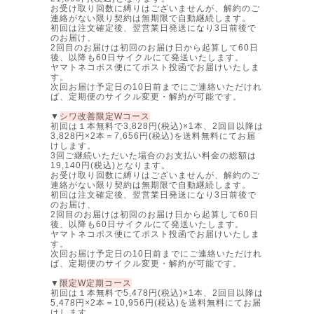
お受け取り回数に縛りはございませんが、解約のご
連絡がない限り契約は無期限で自動継続します。
初回は注文確定後、翌営業日発送になり3日前後で
のお届け、
2回目のお届けは初回のお届け日から起算して60日
後、以降も60日サイクルにて発送いたします。
ヤマトネコポス便にてポスト投函でお届けいたしま
す。
次回お届け予定日の10日前までにご連絡いただけれ
ば、定期便のサイクル変更・解約が可能です。
▼
シワ改善限定Wコース
初回は１本無料で3,828円(税込)×1本、2回目以降は
3,828円×2本＝7,656円(税込)を送料無料にてお届
けします。
3回ご継続いただいた場合のお支払い料金の総額は
19,140円(税込)となります。
お受け取り回数に縛りはございませんが、解約のご
連絡がない限り契約は無期限で自動継続します。
初回は注文確定後、翌営業日発送になり3日前後で
のお届け、
2回目のお届けは初回のお届け日から起算して60日
後、以降も60日サイクルにて発送いたします。
ヤマトネコポス便にてポスト投函でお届けいたしま
す。
次回お届け予定日の10日前までにご連絡いただけれ
ば、定期便のサイクル変更・解約が可能です。
▼
限定W定期コース
初回は１本無料で5,478円(税込)×1本、2回目以降は
5,478円×2本＝10,956円(税込)を送料無料にてお届
けします。