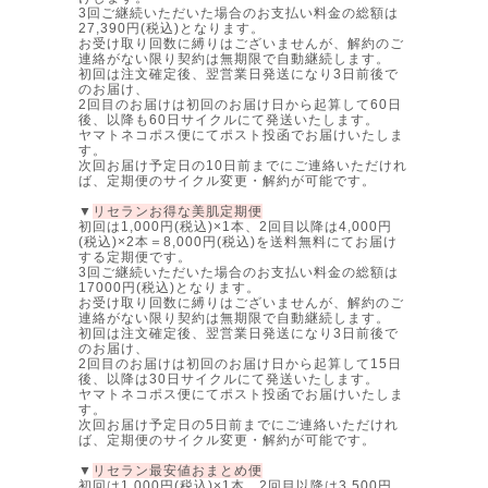
3回ご継続いただいた場合のお支払い料金の総額は
27,390円(税込)となります。
お受け取り回数に縛りはございませんが、解約のご
連絡がない限り契約は無期限で自動継続します。
初回は注文確定後、翌営業日発送になり3日前後で
のお届け、
2回目のお届けは初回のお届け日から起算して60日
後、以降も60日サイクルにて発送いたします。
ヤマトネコポス便にてポスト投函でお届けいたしま
す。
次回お届け予定日の10日前までにご連絡いただけれ
ば、定期便のサイクル変更・解約が可能です。
▼
リセランお得な美肌定期便
初回は1,000円(税込)×1本、2回目以降は4,000円
(税込)×2本＝8,000円(税込)を送料無料にてお届け
する定期便です。
3回ご継続いただいた場合のお支払い料金の総額は
17000円(税込)となります。
お受け取り回数に縛りはございませんが、解約のご
連絡がない限り契約は無期限で自動継続します。
初回は注文確定後、翌営業日発送になり3日前後で
のお届け、
2回目のお届けは初回のお届け日から起算して15日
後、以降は30日サイクルにて発送いたします。
ヤマトネコポス便にてポスト投函でお届けいたしま
す。
次回お届け予定日の5日前までにご連絡いただけれ
ば、定期便のサイクル変更・解約が可能です。
▼
リセラン最安値おまとめ便
初回は1,000円(税込)×1本、2回目以降は3,500円