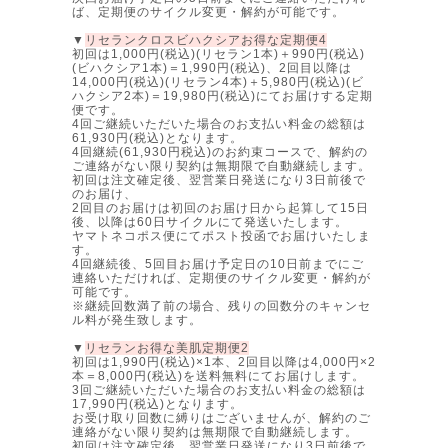
ば、定期便のサイクル変更・解約が可能です。
▼
リセランクロスビハクシアお得な定期便4
初回は1,000円(税込)(リセラン1本)＋990円(税込)
(ビハクシア1本)＝1,990円(税込)、2回目以降は
14,000円(税込)(リセラン4本)＋5,980円(税込)(ビ
ハクシア2本)＝19,980円(税込)にてお届けする定期
便です。
4回ご継続いただいた場合のお支払い料金の総額は
61,930円(税込)となります。
4回継続(61,930円税込)のお約束コースで、解約の
ご連絡がない限り契約は無期限で自動継続します。
初回は注文確定後、翌営業日発送になり3日前後で
のお届け、
2回目のお届けは初回のお届け日から起算して15日
後、以降は60日サイクルにて発送いたします。
ヤマトネコポス便にてポスト投函でお届けいたしま
す。
4回継続後、5回目お届け予定日の10日前までにご
連絡いただければ、定期便のサイクル変更・解約が
可能です。
※継続回数満了前の場合、残りの回数分のキャンセ
ル料が発生致します。
▼
リセランお得な美肌定期便2
初回は1,990円(税込)×1本、2回目以降は4,000円×2
本＝8,000円(税込)を送料無料にてお届けします。
3回ご継続いただいた場合のお支払い料金の総額は
17,990円(税込)となります。
お受け取り回数に縛りはございませんが、解約のご
連絡がない限り契約は無期限で自動継続します。
初回は注文確定後、翌営業日発送になり3日前後で