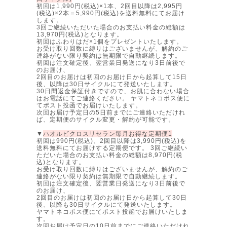
初回は1,990円(税込)×1本、2回目以降は2,995円
(税込)×2本＝5,990円(税込)を送料無料にてお届け
します。
3回ご継続いただいた場合のお支払い料金の総額は
13,970円(税込)となります。
初回はふわりはだ×1個をプレゼントいたします。
お受け取り回数に縛りはございませんが、解約のご
連絡がない限り契約は無期限で自動継続します。
初回は注文確定後、翌営業日発送になり3日前後で
のお届け、
2回目のお届けは初回のお届け日から起算して15日
後、以降は30日サイクルにて発送いたします。
30日間返金保証付きですので、お肌に合わない場合
はお電話にてご連絡ください。 ヤマトネコポス便に
てポスト投函でお届けいたします。
次回お届け予定日の5日前までにご連絡いただけれ
ば、定期便のサイクル変更・解約が可能です。
▼
ハオルビクロスリセラン毎月お得な定期便1
初回は990円(税込)、2回目以降は3,990円(税込)を
送料無料にてお届けする定期便です。 3回ご継続い
ただいた場合のお支払い料金の総額は8,970円(税
込)となります。
お受け取り回数に縛りはございませんが、解約のご
連絡がない限り契約は無期限で自動継続します。
初回は注文確定後、翌営業日発送になり3日前後で
のお届け、
2回目のお届けは初回のお届け日から起算して30日
後、以降も30日サイクルにて発送いたします。
ヤマトネコポス便にてポスト投函でお届けいたしま
す。
次回お届け予定日の10日前までにご連絡いただけれ