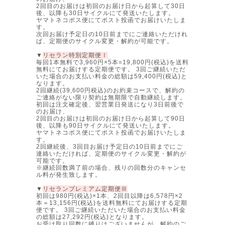
2回目のお届けは初回のお届け日から起算して30日
後、以降も30日サイクルにて発送いたします。
ヤマトネコポス便にてポスト投函でお届けいたしま
す。
次回お届け予定日の10日前までにご連絡いただけれ
ば、定期便のサイクル変更・解約が可能です。
▼
リセラン特別定期便Ⅰ
毎回1本無料で3,960円×5本=19,800円(税込)を送料
無料にてお届けする定期便です。 3回ご継続いただ
いた場合のお支払い料金の総額は59,400円(税込)と
なります。
2回継続(39,600円税込)のお約束コースで、解約の
ご連絡がない限り契約は無期限で自動継続します。
初回は注文確定後、翌営業日発送になり3日前後で
のお届け、
2回目のお届けは初回のお届け日から起算して90日
後、以降も90日サイクルにて発送いたします。
ヤマトネコポス便にてポスト投函でお届けいたしま
す。
2回継続後、3回目お届け予定日の10日前までにご
連絡いただければ、定期便のサイクル変更・解約が
可能です。
※継続回数満了前の場合、残りの回数分のキャンセ
ル料が発生致します。
▼
リセランプレミアム定期便Ⅲ
初回は980円(税込)×1本、2回目以降は6,578円×2
本＝13,156円(税込)を送料無料にてお届けする定期
便です。 3回ご継続いただいた場合のお支払い料金
の総額は27,292円(税込)となります。
お受け取り回数に縛りはございませんが、解約のご