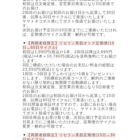
初回は注文確定後、翌営業日発送になり3日前後で
のお届け、
2回目のお届けは初回のお届け日から起算して30日
後、以降も30日サイクルにて発送いたします。
ヤマトネコポス便にてポスト投函でお届けいたしま
す。
次回お届け予定日の10日前までにご連絡いただけれ
ば、定期便のサイクル変更・解約が可能です。
▼
【再開者様限定】リセラン美肌オトク定期便(15
日→60日サイクル)
初回は1,990円(税込)×1本、2回目以降は2,695円
(税込)×4本＝10,780円(税込)を送料無料にてお届け
します。
3回ご継続いただいた場合のお支払い料金の総額は
23,550円(税込)となります。
1回目～3回目までふわりはだ×1個をプレゼントい
たします。 3回継続お約束コースで、解約のご連絡
がない限り契約は無期限で自動継続します。
初回は注文確定後、翌営業日発送になり3日前後で
のお届け、
2回目のお届けは初回のお届け日から起算して15日
後、以降は60日サイクルにて発送いたします。
30日間返金保証付きですので、お肌に合わない場合
はお電話にてご連絡ください。 ヤマトネコポス便に
てポスト投函でお届けいたします。
3回目商品をお受け取り後、次回お届け予定日の10
日前までにご連絡いただければ、定期便のサイクル
変更・解約が可能です。
▼
【再開者様限定】リセラン美肌定期便(15日→30
日サイクル)