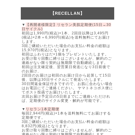
【RECELLAN】
▼
【再開者様限定】リセラン美肌定期便(15日→30
日サイクル)
初回は1,990円(税込)×1本、2回目以降は3,495円
(税込)×2本＝6,990円(税込)を送料無料にてお届け
します。
3回ご継続いただいた場合のお支払い料金の総額は
15,970円(税込)となります。
初回はふわりはだ×1個をプレゼントいたします。
お受け取り回数に縛りはございませんが、解約のご
連絡がない限り契約は無期限で自動継続します。
初回は注文確定後、翌営業日発送になり3日前後で
のお届け、
2回目のお届けは初回のお届け日から起算して15日
後、以降は30日サイクルにて発送いたします。
30日間返金保証付きですので、お肌に合わない場合
はお電話にてご連絡ください。 ヤマトネコポス便に
てポスト投函でお届けいたします。
次回お届け予定日の5日前までにご連絡いただけれ
ば、定期便のサイクル変更・解約が可能です。
▼
リセラン1本定期便
毎回2,944円(税込)×1本を送料無料にてお届けする
定期便です。
3回ご継続いただいた場合のお支払い料金の総額は
8,832円(税込)となります。
お受け取り回数に縛りはございませんが、解約のご
連絡がない限り契約は無期限で自動継続します。