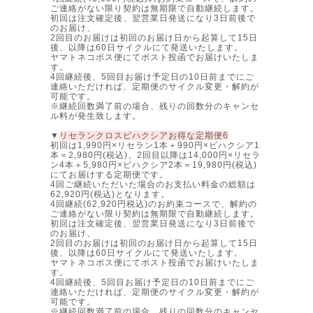
ご連絡がない限り契約は無期限で自動継続します。
初回は注文確定後、翌営業日発送になり3日前後で
のお届け、
2回目のお届けは初回のお届け日から起算して15日
後、以降は60日サイクルにて発送いたします。
ヤマトネコポス便にてポスト投函でお届けいたしま
す。
4回継続後、5回目お届け予定日の10日前までにご
連絡いただければ、定期便のサイクル変更・解約が
可能です。
※継続回数満了前の場合、残りの回数分のキャンセ
ル料が発生致します。
▼
リセランクロスビハクシアお得な定期便6
初回は1,990円×リセラン1本＋990円×ビハクシア1
本＝2,980円(税込)、2回目以降は14,000円×リセラ
ン4本＋5,980円×ビハクシア2本＝19,980円(税込)
にてお届けする定期便です。
4回ご継続いただいた場合のお支払い料金の総額は
62,920円(税込)となります。
4回継続(62,920円税込)のお約束コースで、解約の
ご連絡がない限り契約は無期限で自動継続します。
初回は注文確定後、翌営業日発送になり3日前後で
のお届け、
2回目のお届けは初回のお届け日から起算して15日
後、以降は60日サイクルにて発送いたします。
ヤマトネコポス便にてポスト投函でお届けいたしま
す。
4回継続後、5回目お届け予定日の10日前までにご
連絡いただければ、定期便のサイクル変更・解約が
可能です。
※継続回数満了前の場合、残りの回数分のキャンセ