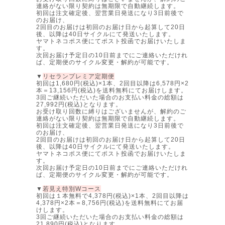
連絡がない限り契約は無期限で自動継続します。
初回は注文確定後、翌営業日発送になり3日前後で
のお届け、
2回目のお届けは初回のお届け日から起算して20日
後、以降は40日サイクルにて発送いたします。
ヤマトネコポス便にてポスト投函でお届けいたしま
す。
次回お届け予定日の10日前までにご連絡いただけれ
ば、定期便のサイクル変更・解約が可能です。
▼
リセランプレミア定期便
初回は1,680円(税込)×1本、2回目以降は6,578円×2
本＝13,156円(税込)を送料無料にてお届けします。
3回ご継続いただいた場合のお支払い料金の総額は
27,992円(税込)となります。
お受け取り回数に縛りはございませんが、解約のご
連絡がない限り契約は無期限で自動継続します。
初回は注文確定後、翌営業日発送になり3日前後で
のお届け、
2回目のお届けは初回のお届け日から起算して20日
後、以降は40日サイクルにて発送いたします。
ヤマトネコポス便にてポスト投函でお届けいたしま
す。
次回お届け予定日の10日前までにご連絡いただけれ
ば、定期便のサイクル変更・解約が可能です。
▼
若見え特別Wコース
初回は１本無料で4,378円(税込)×1本、2回目以降は
4,378円×2本＝8,756円(税込)を送料無料にてお届
けします。
3回ご継続いただいた場合のお支払い料金の総額は
21,890円(税込)となります。