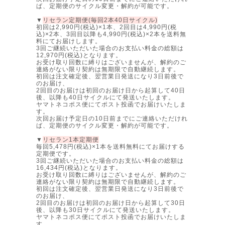
ば、定期便のサイクル変更・解約が可能です。
▼
リセラン定期便(毎回2本40日サイクル)
初回は2,990円(税込)×1本、2回目は4,990円(税
込)×2本、3回目以降も4,990円(税込)×2本を送料無
料にてお届けします。
3回ご継続いただいた場合のお支払い料金の総額は
12,970円(税込)となります。
お受け取り回数に縛りはございませんが、解約のご
連絡がない限り契約は無期限で自動継続します。
初回は注文確定後、翌営業日発送になり3日前後で
のお届け、
2回目のお届けは初回のお届け日から起算して40日
後、以降も40日サイクルにて発送いたします。
ヤマトネコポス便にてポスト投函でお届けいたしま
す。
次回お届け予定日の10日前までにご連絡いただけれ
ば、定期便のサイクル変更・解約が可能です。
▼
リセラン1本定期便
毎回5,478円(税込)×1本を送料無料にてお届けする
定期便です。
3回ご継続いただいた場合のお支払い料金の総額は
16,434円(税込)となります。
お受け取り回数に縛りはございませんが、解約のご
連絡がない限り契約は無期限で自動継続します。
初回は注文確定後、翌営業日発送になり3日前後で
のお届け、
2回目のお届けは初回のお届け日から起算して30日
後、以降も30日サイクルにて発送いたします。
ヤマトネコポス便にてポスト投函でお届けいたしま
す。