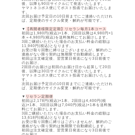
後、以降も90日サイクルにて発送いたします。
ヤマトネコポス便にてポスト投函でお届けいたしま
す。
次回お届け予定日の10日前までにご連絡いただけれ
ば、定期便のサイクル変更・解約が可能です。
▼
【再開者様限定定期】リセラン毎月1本コース
初回は1,980円(税込)×1本、2回目以降は4,980円×1
本＝4,980円(税込)を送料無料にてお届けします。
3回ご継続いただいた場合のお支払い料金の総額は
11,940円(税込)となります。
お受け取り回数に縛りはございませんが、解約のご
連絡がない限り契約は無期限で自動継続します。
初回は注文確定後、翌営業日発送になり3日前後で
のお届け、
2回目のお届けは初回のお届け日から起算して20日
後、以降は30日サイクルにて発送いたします。
ヤマトネコポス便にてポスト投函でお届けいたしま
す。
次回お届け予定日の10日前までにご連絡いただけれ
ば、定期便のサイクル変更・解約が可能です。
▼
リセラン定期便
初回は2,178円(税込)×1本、2回目は4,400円(税
込)×1本、3回目以降は7,040円(税込)×1本を送料無
料にてお届けします。
3回ご継続いただいた場合のお支払い料金の総額は
13,618円(税込)となります。
お受け取り回数に縛りはございませんが、解約のご
連絡がない限り契約は無期限で自動継続します。
初回は注文確定後、翌営業日発送になり3日前後で
のお届け、